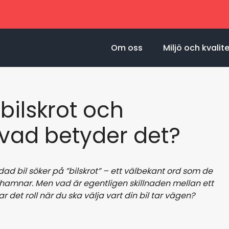
Om oss
Miljö och kvalit
bilskrot och
vad betyder det?
d bil söker på ”bilskrot” – ett välbekant ord som de
r hamnar. Men vad är egentligen skillnaden mellan ett
 det roll när du ska välja vart din bil tar vägen?