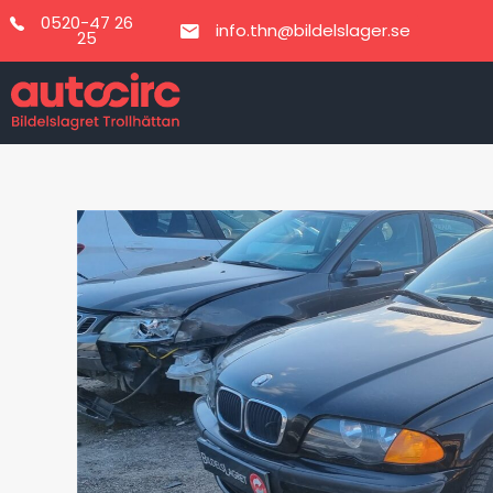
Hoppa
0520-47 26
info.thn@bildelslager.se
till
25
innehåll